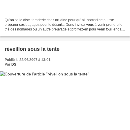
Qu'on se le dise : braderie chez art-dine pour qu' al_nomadine puisse
préparer ses bagages pour le désert... Donc invitez-vous à venir prendre le
thé des nomades ou un autre breuvage et profitez-en pour venir fouiller dans
les cartons à dessins ou dans...
réveillon sous la tente
Publié le 22/06/2007 à 13:01
Par
DS