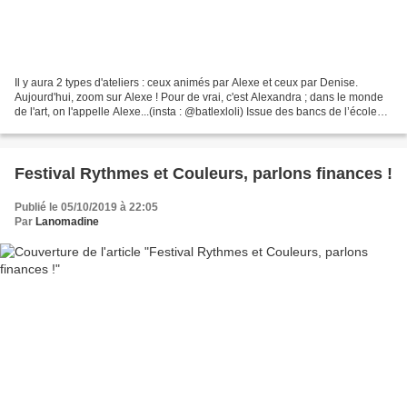
Il y aura 2 types d'ateliers : ceux animés par Alexe et ceux par Denise.
Aujourd'hui, zoom sur Alexe ! Pour de vrai, c'est Alexandra ; dans le monde
de l'art, on l'appelle Alexe...(insta : @batlexloli) Issue des bancs de l’école
Émile Cohl, Alexandra...
Festival Rythmes et Couleurs, parlons finances !
Publié le 05/10/2019 à 22:05
Par
Lanomadine