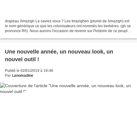
drapeau Amazigh Le saviez-vous ? Les Imazighen (pluriel de Amazigh) est
le nom générique ce que les colonisateurs ont nommés les berbères. (gh se
prononce Rh). Nous aurons l'occasion de revenir sur l'histoire de ce peuple.
Toujours est-il que les Imazighen...
Une nouvelle année, un nouveau look, un
nouvel outil !
Publié le 02/01/2019 à 19:46
Par
Lanomadine