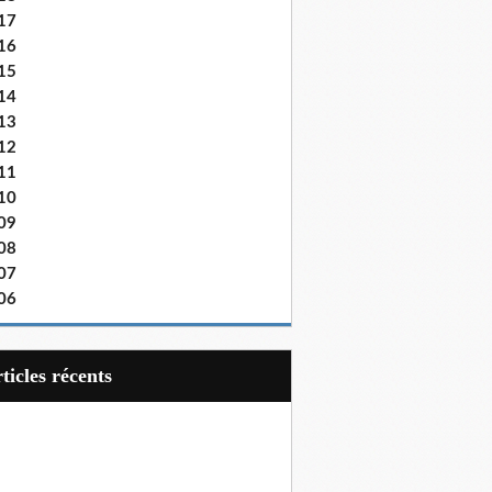
17
16
15
14
13
12
11
10
09
08
07
06
articles récents