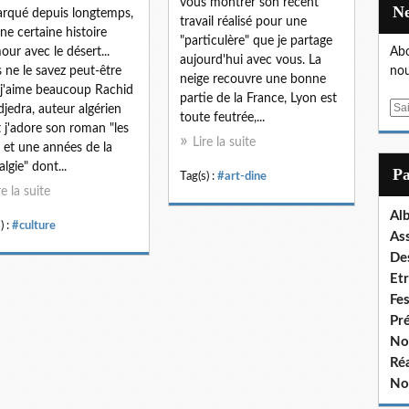
vous montrer son récent
rqué depuis longtemps,
travail réalisé pour une
une certaine histoire
"particulère" que je partage
our avec le désert...
Abo
aujourd'hui avec vous. La
 ne le savez peut-être
nou
neige recouvre une bonne
 j'aime beaucoup Rachid
partie de la France, Lyon est
E
jedra, auteur algérien
toute feutrée,...
m
 j'adore son roman "les
Lire la suite
a
e et une années de la
i
algie" dont...
P
Tag(s) :
#art-dine
l
re la suite
Al
) :
#culture
As
De
Et
Fe
Pr
No
Réa
No