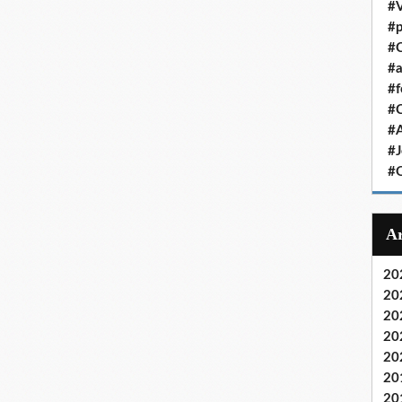
#V
#p
#C
#a
#f
#
#
#J
#
20
20
20
20
20
20
20