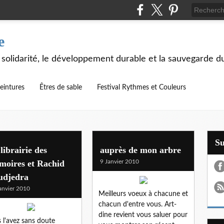
e
 solidarité, le développement durable et la sauvegarde d
eintures
Êtres de sable
Festival Rythmes et Couleurs
S
librairie des
auprès de mon arbre
moires et Rachid
9 Janvier 2010
udjedra
anvier 2010
Meilleurs voeux à chacune et
chacun d'entre vous. Art-
dine revient vous saluer pour
 l'avez sans doute