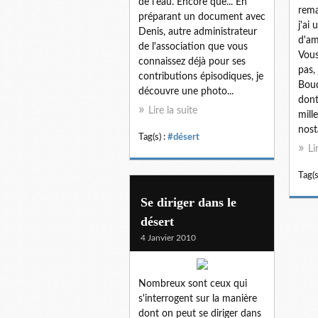
de l'eau. Encore que... En
rema
préparant un document avec
j'ai 
Denis, autre administrateur
d'am
de l'association que vous
Vous
connaissez déjà pour ses
pas,
contributions épisodiques, je
Boud
découvre une photo...
dont
Lire la suite
mill
nost
Tag(s) :
#désert
Li
Tag(s
Se diriger dans le
désert
4 Janvier 2010
Nombreux sont ceux qui
s'interrogent sur la manière
dont on peut se diriger dans