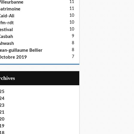
11
illeurbanne
11
atrimoine
10
aid-Ali
10
fm-rdt
10
estival
9
Casbah
8
Ahwash
8
ean-guillaume Bellier
7
Octobre 2019
Archives
25
24
23
21
20
19
18