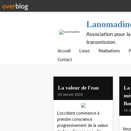
Lanomadin
Association pour la
transmission.
Accueil
L'asso
Réalisations
P
Contact
La valeur de l'eau
La 
24 Janvier 2010
mé
Bo
16 J
L'occident commence à
prendre conscience
progressivement de la valeur
Vous