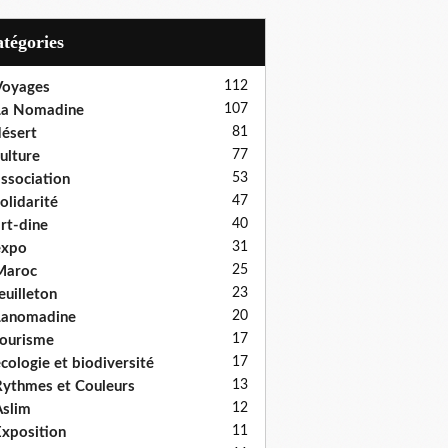
Catégories
112
Voyages
107
La Nomadine
81
ésert
77
ulture
53
ssociation
47
olidarité
40
rt-dine
31
expo
25
Maroc
23
euilleton
20
Lanomadine
17
ourisme
17
cologie et biodiversité
13
ythmes et Couleurs
12
slim
11
xposition