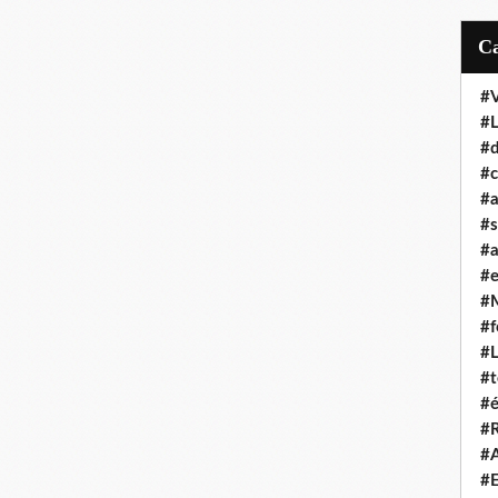
#
#
#d
#c
#a
#s
#a
#
#
#f
#
#t
#é
#R
#A
#E