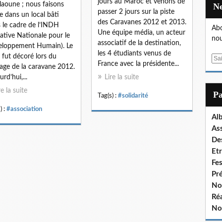
jours au Maroc et venons de
laoune ; nous faisons
passer 2 jours sur la piste
e dans un local bâti
des Caravanes 2012 et 2013.
 le cadre de l’INDH
Abo
Une équipe média, un acteur
tiative Nationale pour le
nou
associatif de la destination,
loppement Humain). Le
les 4 étudiants venus de
l fut décoré lors du
E
France avec la présidente...
age de la caravane 2012.
m
rd’hui,...
Lire la suite
a
i
re la suite
P
Tag(s) :
#solidarité
l
) :
#association
Al
As
De
Et
Fe
Pr
No
Réa
No