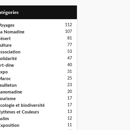
Catégories
112
Voyages
107
La Nomadine
81
ésert
77
ulture
53
ssociation
47
olidarité
40
rt-dine
31
expo
25
Maroc
23
euilleton
20
Lanomadine
17
ourisme
17
cologie et biodiversité
13
ythmes et Couleurs
12
slim
11
xposition