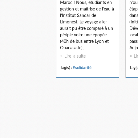
Maroc ! Nous, étudiants en
n'ou
gestion et maîtrise de l’eau à
étap
l’Institut Sandar de
dans
Limonest. Le voyage aller
(Ini
aurait pu être comparé à un
Déve
périple voire une épopée
loca
(40h de bus entre Lyon et
pass
Ouarzazate),...
Aujou
Lire la suite
Li
Tag(s) :
#solidarité
Tag(s