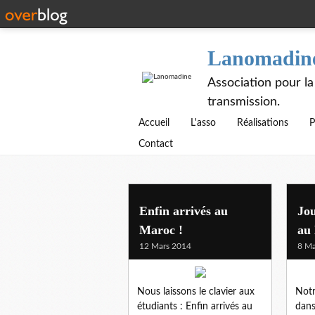
Lanomadin
Association pour la
transmission.
Accueil
L'asso
Réalisations
P
Contact
Enfin arrivés au
Jo
Maroc !
au
12 Mars 2014
8 Ma
Nous laissons le clavier aux
Notr
étudiants : Enfin arrivés au
dans