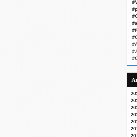
#V
#p
#C
#a
#f
#
#
#J
#
20
20
20
20
20
20
20