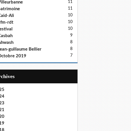
11
illeurbanne
11
atrimoine
10
aid-Ali
10
fm-rdt
10
estival
9
Casbah
8
Ahwash
8
ean-guillaume Bellier
7
Octobre 2019
Archives
25
24
23
21
20
19
18