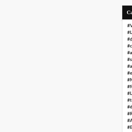
#
#
#d
#c
#a
#s
#a
#
#
#f
#
#t
#é
#R
#A
#E