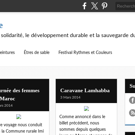
e
 solidarité, le développement durable et la sauvegarde d
eintures
Êtres de sable
Festival Rythmes et Couleurs
S
urnée des femmes
Caravane Lamhabba
 Maroc
3 Mars 2014
rs 2014
Comme annoncé dans le
billet précédent, nous
e voyage nous conduit
sommes depuis quelques
 la Commune rurale Imi