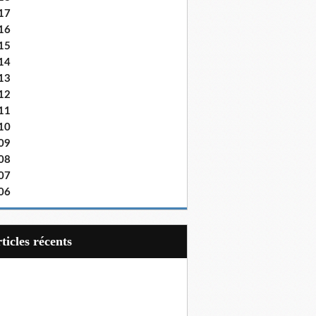
17
16
15
14
13
12
11
10
09
08
07
06
articles récents