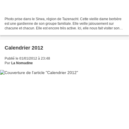
Photo prise dans le Sirwa, région de Tazenacht. Cette vieille dame berbère
est une gardienne de son groupe familiale. Elle veille jalousement sur
chacune et chacun. Elle est encore très active. Ici, elle nous fait visiter son
village. Les amandier sont...
Calendrier 2012
Publié le 01/01/2012 à 23:48
Par
La Nomadine