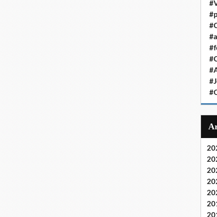
#V
#p
#C
#a
#f
#
#
#J
#
20
20
20
20
20
20
20