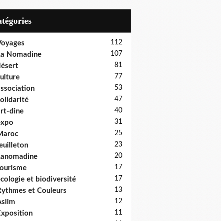
Catégories
112
Voyages
107
La Nomadine
81
ésert
77
ulture
53
ssociation
47
olidarité
40
rt-dine
31
expo
25
Maroc
23
euilleton
20
Lanomadine
17
ourisme
17
cologie et biodiversité
13
ythmes et Couleurs
12
slim
11
xposition