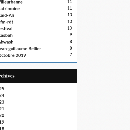
11
illeurbanne
11
atrimoine
10
aid-Ali
10
fm-rdt
10
estival
9
Casbah
8
Ahwash
8
ean-guillaume Bellier
7
Octobre 2019
Archives
25
24
23
21
20
19
18