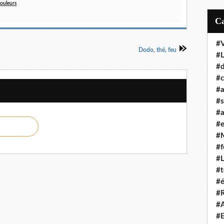
Couleurs
#
Dodo, thé, feu
#
#d
#c
#a
#s
#a
#
#
#f
#
#t
#é
#R
#A
#E