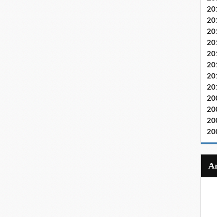
20
20
20
20
20
20
20
20
20
20
20
20