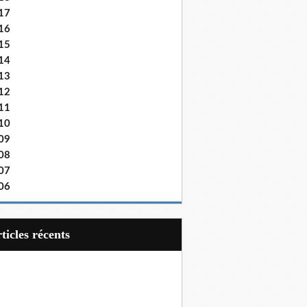
17
16
15
14
13
12
11
10
09
08
07
06
articles récents