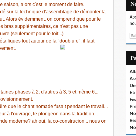
2e saison, alors c'est le moment de faire.
cordé sur la technique d'assemblage de démonter la
Abo
haut. Alors évidemment, on comprend que pour le
nou
des bras supplémentaires, ce n'est pas une
vre (seulement pour le toit...)
E
talliques tout autour de la "dou
blure", il faut
m
vement.
a
i
P
l
Al
As
De
taines phases à 2, d'autres à 3, 5 et même 6...
Et
provisionnement.
Fe
ire que le chant nomade fusait pendant le travail...
Pr
r à l'ouvrage, le plongeon dans la tradition...
No
de moderne? ah oui, la co-construcion... nous on
Réa
No