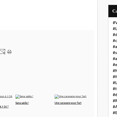
#
#
#d
#c
#a
#s
#a
#
#
#f
#
#t
#é
#R
Sana saïda !
Une caravane pour l'art
#A
 J-16 ?
#E