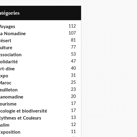
Catégories
112
Voyages
107
La Nomadine
81
ésert
77
ulture
53
ssociation
47
olidarité
40
rt-dine
31
expo
25
Maroc
23
euilleton
20
Lanomadine
17
ourisme
17
cologie et biodiversité
13
ythmes et Couleurs
12
slim
11
xposition