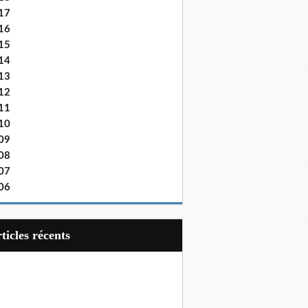
17
16
15
14
13
12
11
10
09
08
07
06
articles récents