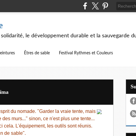
e
 solidarité, le développement durable et la sauvegarde d
eintures
Êtres de sable
Festival Rythmes et Couleurs
S
aïma
sprit du nomade. "Garder la vraie tente, mais
 des murs..." sinon, ce n'est plus une tente...
ci cela. L'équipement, les outils sont réunis.
n de sable".