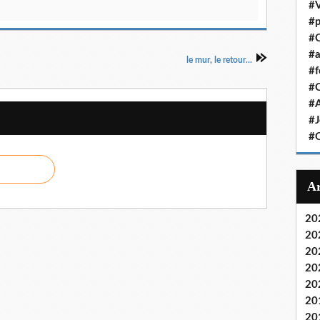
#V
#p
#C
#a
le mur, le retour...
#f
#
#
#J
#
20
20
20
20
20
20
20