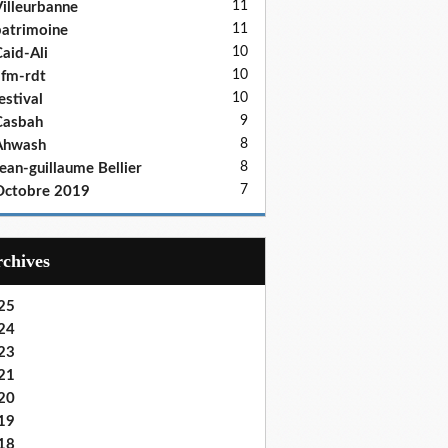
11
illeurbanne
11
atrimoine
10
aid-Ali
10
fm-rdt
10
estival
9
Casbah
8
Ahwash
8
ean-guillaume Bellier
7
Octobre 2019
Archives
25
24
23
21
20
19
18