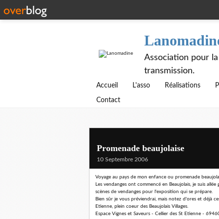
Lanomadin
Association pour la
transmission.
Accueil
L'asso
Réalisations
P
Contact
Promenade beaujolaise
10 Septembre 2006
Voyage au pays de mon enfance ou promenade beaujolais
Les vendanges ont commencé en Beaujolais, je suis allé
scènes de vendanges pour l'exposition qui se prépare.
Bien sûr je vous préviendrai, mais notez d'ores et déjà ce
Etienne, plein coeur des Beaujolais Villages.
Espace Vignes et Saveurs - Cellier des St Etienne - 