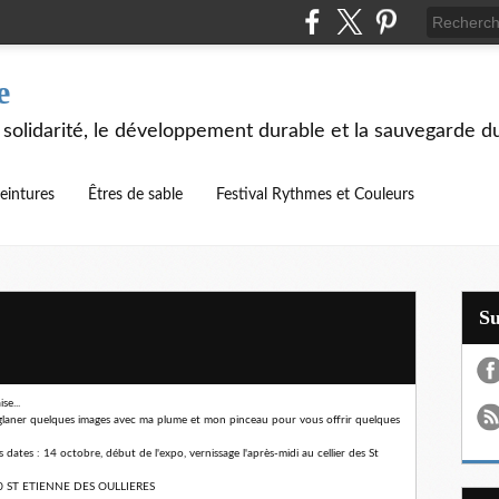
e
 solidarité, le développement durable et la sauvegarde d
eintures
Êtres de sable
Festival Rythmes et Couleurs
S
e...
e glaner quelques images avec ma plume et mon pinceau pour vous offrir quelques
s dates : 14 octobre, début de l'expo, vernissage l'après-midi au cellier des St
69460 ST ETIENNE DES OULLIERES