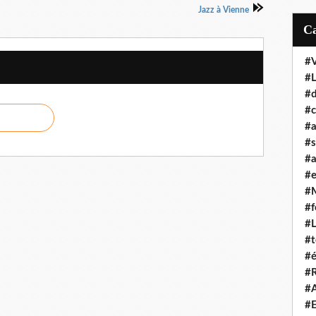
Jazz à Vienne
#
#
#d
#c
#a
#s
#a
#
#
#f
#
#t
#é
#R
#A
#E