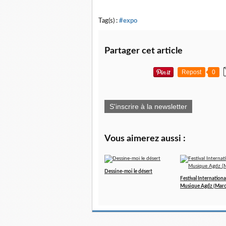
Tag(s) :
#expo
Partager cet article
Repost
0
S'inscrire à la newsletter
Vous aimerez aussi :
Dessine-moi le désert
Festival International
Musique Agdz (Maro