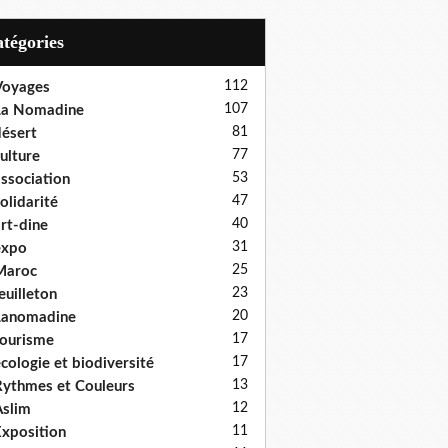
Catégories
112
Voyages
107
La Nomadine
81
ésert
77
ulture
53
ssociation
47
olidarité
40
rt-dine
31
expo
25
Maroc
23
euilleton
20
Lanomadine
17
ourisme
17
cologie et biodiversité
13
ythmes et Couleurs
12
slim
11
xposition