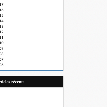
17
16
15
14
13
12
11
10
09
08
07
06
articles récents