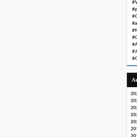
#V
#p
#C
#a
#f
#
#
#J
#
20
20
20
20
20
20
20