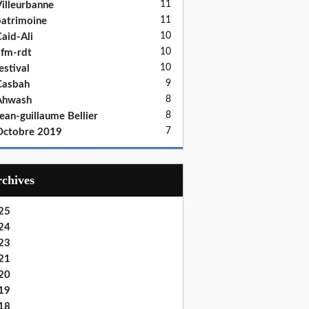
11
illeurbanne
11
atrimoine
10
aid-Ali
10
fm-rdt
10
estival
9
Casbah
8
Ahwash
8
ean-guillaume Bellier
7
Octobre 2019
Archives
25
24
23
21
20
19
18