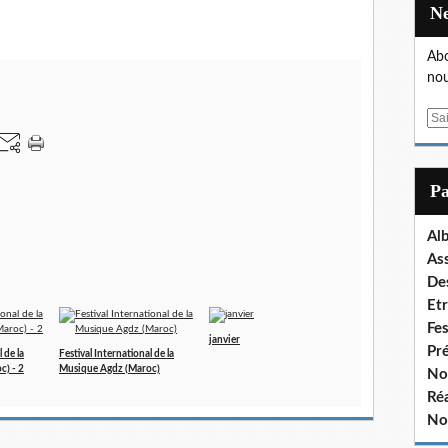
Abo
nou
E
m
a
i
P
l
Al
As
De
Et
Fe
janvier
Pr
 de la
Festival International de la
c) - 2
Musique Agdz (Maroc)
No
Réa
No