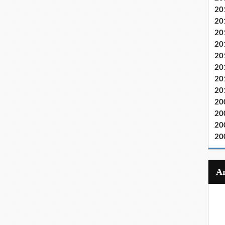
20
20
20
20
20
20
20
20
20
20
20
20