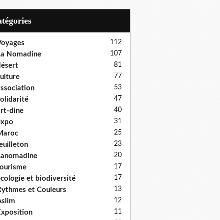
Catégories
112
Voyages
107
La Nomadine
81
ésert
77
ulture
53
ssociation
47
olidarité
40
rt-dine
31
expo
25
Maroc
23
euilleton
20
Lanomadine
17
ourisme
17
cologie et biodiversité
13
ythmes et Couleurs
12
slim
11
xposition