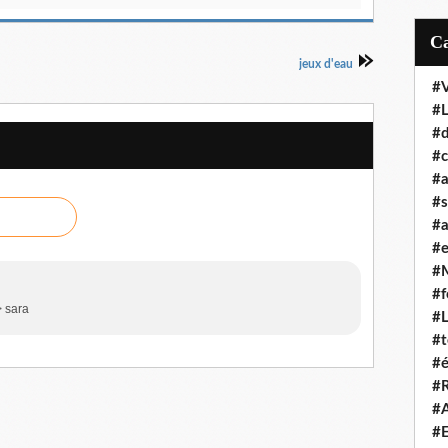
jeux d'eau
#
#
#d
#c
#a
#s
#a
#
#
#f
> sara
#
#t
#é
#R
#A
#E