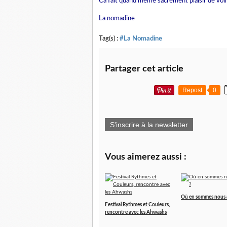
Ca fait quand même sacrément plaisir de voir 
La nomadine
Tag(s) :
#La Nomadine
Partager cet article
Repost
0
S'inscrire à la newsletter
Vous aimerez aussi :
Où en sommes nous à
Festival Rythmes et Couleurs,
rencontre avec les Ahwashs