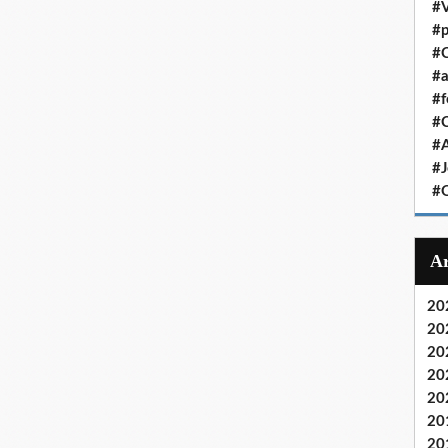
#V
#p
#C
#a
#f
#
#
#J
#
20
20
20
20
20
20
20