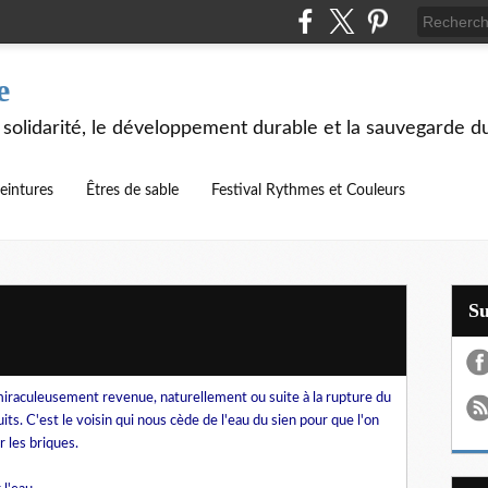
e
 solidarité, le développement durable et la sauvegarde d
eintures
Êtres de sable
Festival Rythmes et Couleurs
S
 miraculeusement revenue, naturellement ou suite à la rupture du
its. C'est le voisin qui nous cède de l'eau du sien pour que l'on
r les briques.