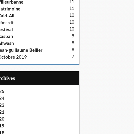
11
illeurbanne
11
atrimoine
10
aid-Ali
10
fm-rdt
10
estival
9
Casbah
8
Ahwash
8
ean-guillaume Bellier
7
Octobre 2019
Archives
25
24
23
21
20
19
18