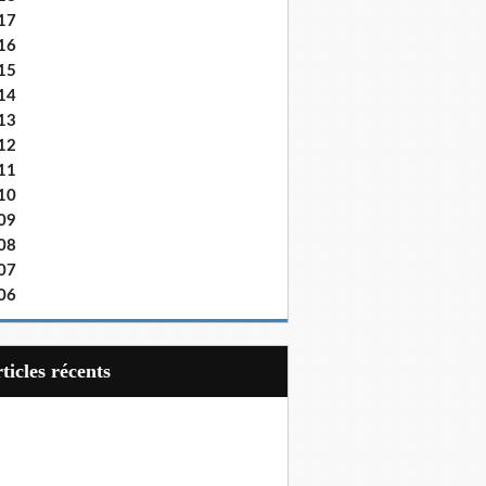
17
16
15
14
13
12
11
10
09
08
07
06
articles récents