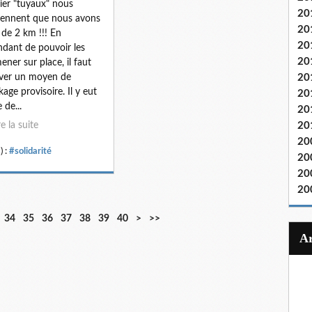
ier "tuyaux" nous
20
ennent que nous avons
20
 de 2 km !!! En
20
ndant de pouvoir les
20
ner sur place, il faut
ver un moyen de
20
kage provisoire. Il y eut
20
e de...
20
re la suite
20
20
) :
#solidarité
20
20
20
5
34
35
36
37
38
39
40
>
>>
0