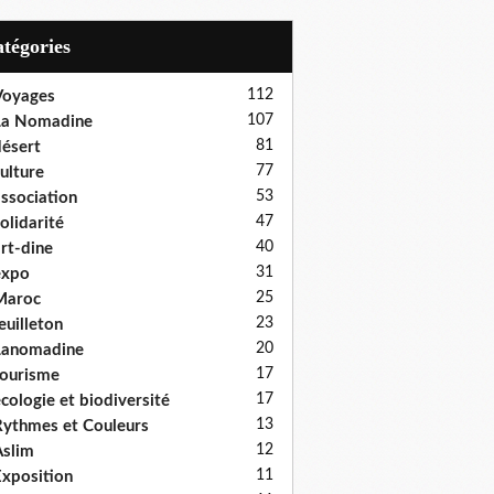
Catégories
112
Voyages
107
La Nomadine
81
ésert
77
ulture
53
ssociation
47
olidarité
40
rt-dine
31
expo
25
Maroc
23
euilleton
20
Lanomadine
17
ourisme
17
cologie et biodiversité
13
ythmes et Couleurs
12
slim
11
xposition