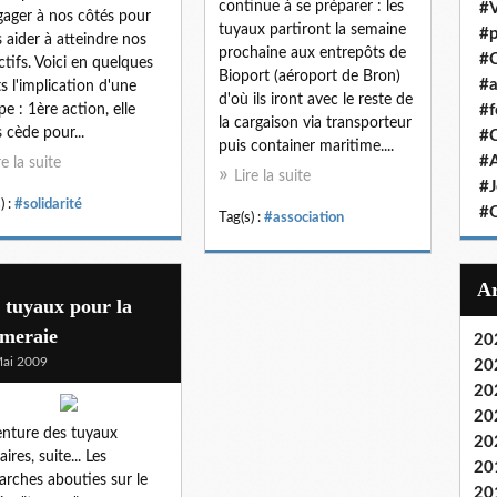
continue à se préparer : les
#V
gager à nos côtés pour
tuyaux partiront la semaine
#p
 aider à atteindre nos
prochaine aux entrepôts de
#C
ctifs. Voici en quelques
Bioport (aéroport de Bron)
#a
ts l'implication d'une
d'où ils iront avec le reste de
pe : 1ère action, elle
#f
la cargaison via transporteur
 cède pour...
#
puis container maritime....
#
re la suite
Lire la suite
#J
) :
#solidarité
#
Tag(s) :
#association
 tuyaux pour la
lmeraie
20
ai 2009
20
20
20
enture des tuyaux
20
aires, suite... Les
20
rches abouties sur le
20