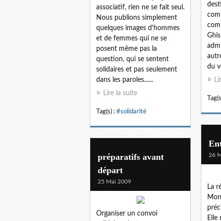
dest
associatif, rien ne se fait seul.
comm
Nous publions simplement
comp
quelques images d'hommes
Ghis
et de femmes qui ne se
admi
posent même pas la
autr
question, qui se sentent
du v
solidaires et pas seulement
dans les paroles......
Li
Lire la suite
Tag(s
Tag(s) :
#solidarité
Ent
préparatifs avant
26 M
départ
25 Mai 2009
La r
Mont
préc
Organiser un convoi
Elle