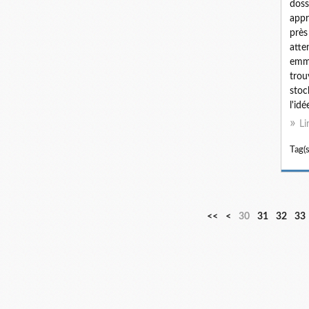
doss
appr
près
atte
emme
trou
stoc
l'idé
Li
Tag(s
1
2
<<
<
30
31
32
33
0
0