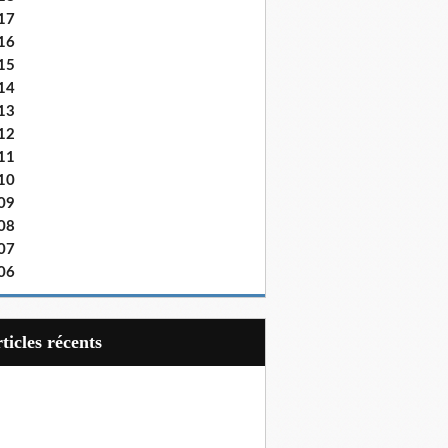
17
16
15
14
13
12
11
10
09
08
07
06
articles récents