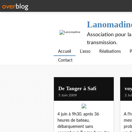
Lanomadin
Association pour la
transmission.
Accueil
L'asso
Réalisations
P
Contact
De Tanger à Safi
voy
5 Juin 2009
2 Ju
4 juin à 9h30. après 36
A l'
heures de bateau,
mess
débarquement sans
prob