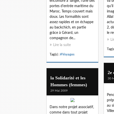
encombre à Tanger, l'une des
va d
portes d'entrée maritime du
qu'i
Maroc. Temps couvert mais
imag
doux. Les formalités sont
Allal
assez rapides et on échappe
actu
au backchich, en partie
2, d
grâce à Gérard, un
le re
compagnon de...
Li
Lire la suite
Tag(s
Tag(s) :
#Voyages
2e 
la Solidarité et les
30 M
Hommes (femmes)
29 Mai 2009
Pend
prép
au s
Dans notre projet associatif,
Vill
comme dans tout projet