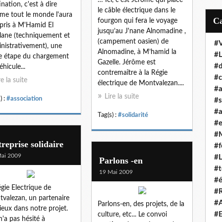
ination, c'est à dire
le câble électrique dans le
e tout le monde l'aura
fourgon qui fera le voyage
ris à M'Hamid El
jusqu’au J'nane Alnomadine ,
lane (techniquement et
(campement oasien) de
#
nistrativement), une
Alnomadine, à M’hamid la
#
e étape du chargement
Gazelle. Jérôme est
#d
éhicule...
contremaître à la Régie
#c
re la suite
électrique de Montvalezan....
#a
Lire la suite
) :
#association
#s
#a
Tag(s) :
#solidarité
#
#
reprise solidaire
#f
ai 2009
#
Parlons -en
#t
19 Mai 2009
#é
égie Electrique de
#R
valezan, un partenaire
#A
Parlons-en, des projets, de la
ieux dans notre projet.
#E
culture, etc... Le convoi
 n'a pas hésité à