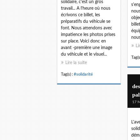
solidaire, c'est un gros
s'en
travail... A l'heure où nous
nous
écrivons ce billet, les
obje
préparatifs du véhicule se
bille
font. Nous attendons avec
équi
impatience les photos prises
nous
sur place. Voici donc en
Li
avant -première une image
du véhicule et le visuel...
Tag(s
Lire la suite
Tag(s) :
#solidarité
des
pa
17 M
L'av
solid
déma