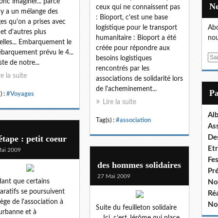
onc imaginer... parce
ceux qui ne connaissent pas
l y a un mélange des
: Bioport, c'est une base
es qu'on a prises avec
logistique pour le transport
Abo
 et d'autres plus
humanitaire : Bioport a été
nou
elles... Embarquement le
créée pour répondre aux
ébarquement prévu le 4...
E
besoins logistiques
ste de notre...
m
rencontrés par les
re la suite
a
associations de solidarité lors
i
de l'acheminement...
P
) :
#Voyages
l
Lire la suite
Al
Tag(s) :
#association
As
étape : petit coeur
De
Et
ai 2009
Fe
des hommes solidaires
Pr
27 Mai 2009
ant que certains
No
aratifs se poursuivent
Réa
iège de l'association à
No
Suite du feuilleton solidaire
eurbanne et à
… Ici, c’est Jérôme qui place