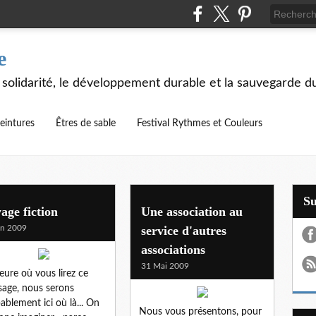
e
 solidarité, le développement durable et la sauvegarde d
eintures
Êtres de sable
Festival Rythmes et Couleurs
S
age fiction
Une association au
in 2009
service d'autres
associations
31 Mai 2009
heure où vous lirez ce
age, nous serons
ablement ici où là... On
Nous vous présentons, pour