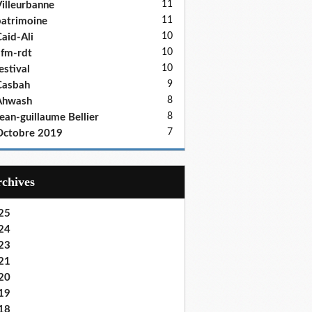
11
illeurbanne
11
atrimoine
10
aid-Ali
10
fm-rdt
10
estival
9
Casbah
8
Ahwash
8
ean-guillaume Bellier
7
Octobre 2019
Archives
25
24
23
21
20
19
18