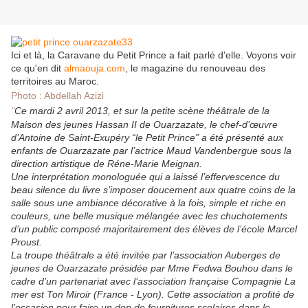
Ici et là, la Caravane du Petit Prince a fait parlé d'elle. Voyons voir
ce qu'en dit
almaouja.com
, le magazine du renouveau des
territoires au Maroc.
Photo : Abdellah Azizi
"
Ce mardi 2 avril 2013, et sur la petite scène théâtrale de la
Maison des jeunes Hassan II de Ouarzazate, le chef-d’œuvre
d’Antoine de Saint-Exupéry “le Petit Prince” a été présenté aux
enfants de Ouarzazate par l’actrice Maud Vandenbergue sous la
direction artistique de Réne-Marie Meignan.
Une interprétation monologuée qui a laissé l’effervescence du
beau silence du livre s’imposer doucement aux quatre coins de la
salle sous une ambiance décorative à la fois, simple et riche en
couleurs, une belle musique mélangée avec les chuchotements
d’un public composé majoritairement des élèves de l’école Marcel
Proust.
La troupe théâtrale a été invitée par l’association Auberges de
jeunes de Ouarzazate présidée par Mme Fedwa Bouhou dans le
cadre d’un partenariat avec l’association française Compagnie La
mer est Ton Miroir (France - Lyon). Cette association a profité de
l’occasion pour faire un don de fournitures scolaires dans le