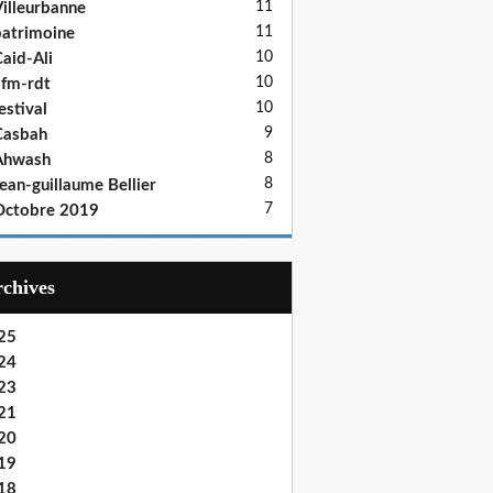
11
illeurbanne
11
atrimoine
10
aid-Ali
10
fm-rdt
10
estival
9
Casbah
8
Ahwash
8
ean-guillaume Bellier
7
Octobre 2019
Archives
25
24
23
21
20
19
18