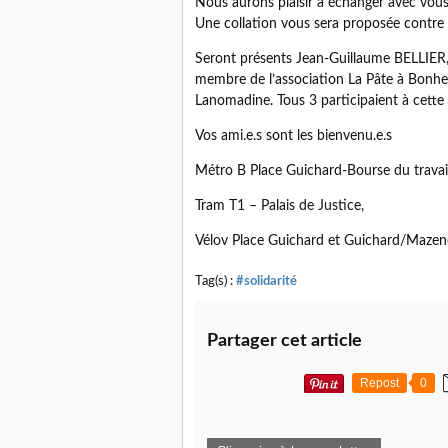
Nous aurons plaisir à échanger avec vous a
Une collation vous sera proposée contre
Seront présents Jean-Guillaume BELLIER,
membre de l’association La Pâte à Bonhe
Lanomadine. Tous 3 participaient à cette
Vos ami.e.s sont les bienvenu.e.s
Métro B Place Guichard-Bourse du travail
Tram T1 – Palais de Justice,
Vélov Place Guichard et Guichard/Maze
Tag(s) :
#solidarité
Partager cet article
Repost
0