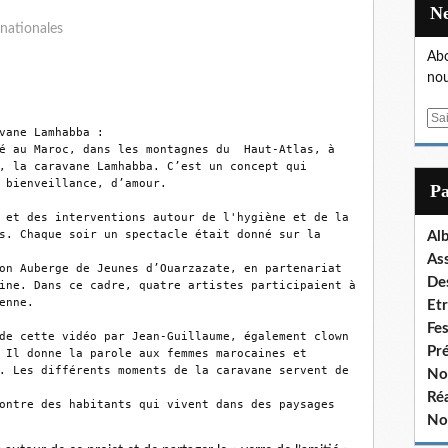
rnationales
Abo
nou
E
vane Lamhabba :

m
é au Maroc, dans les montagnes du  Haut-Atlas, à 
a
, la caravane Lamhabba. C’est un concept qui 
i
 bienveillance, d’amour.

P
l
 et des interventions autour de l'hygiène et de la 
s. Chaque soir un spectacle était donné sur la 
Al
As
on Auberge de Jeunes d’Ouarzazate, en partenariat 
De
ine. Dans ce cadre, quatre artistes participaient à 
nne.

Et
Fe
de cette vidéo par Jean-Guillaume, également clown 
Pr
 Il donne la parole aux femmes marocaines et 
. Les différents moments de la caravane servent de 
No
Réa
ontre des habitants qui vivent dans des paysages 
No