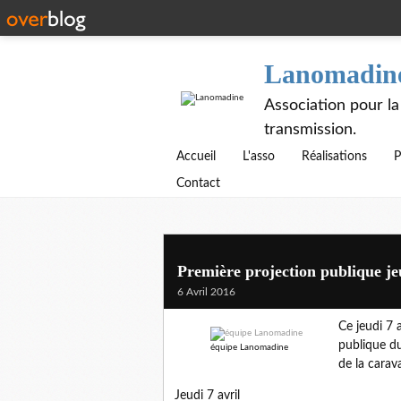
Lanomadin
Association pour la
transmission.
Accueil
L'asso
Réalisations
P
Contact
Première projection publique je
6 Avril 2016
Ce jeudi 7 
publique du
équipe Lanomadine
de la cara
Jeudi 7 avril