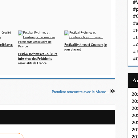
#V
#p
#C
#a
#f
#
#
osité avec
Festival Rythmes et Couleurs, le
jour d'avant
#J
Festival Rythmes et Couleurs,
#
interview des Présidents
associatifs de France
Première rencontre avec le Maroc…
20
20
20
20
20
20
20