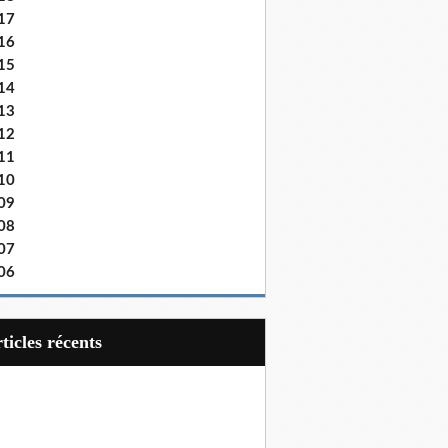
17
16
15
14
13
12
11
10
09
08
07
06
articles récents