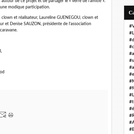
utour de ce projet et de partager le « verre de l’amitié ».
 une modique participation.
 clown et réalisateur, Laureline GUENEGOU, clown et
ur et Denise SAUZON, présidente de l’association
#
 caravane.
#
#d
#c
,
#a
#s
#a
nod
#
#
#f
#
#t
#é
#R
#A
#E