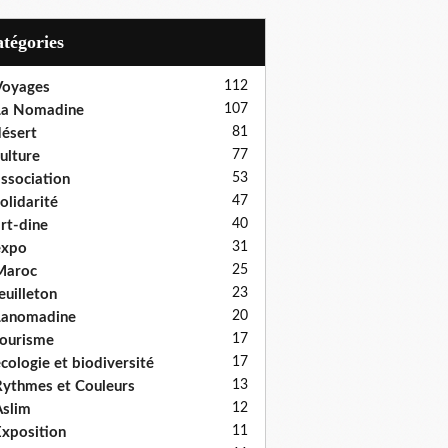
Catégories
112
Voyages
107
La Nomadine
81
ésert
77
ulture
53
ssociation
47
olidarité
40
rt-dine
31
expo
25
Maroc
23
euilleton
20
Lanomadine
17
ourisme
17
cologie et biodiversité
13
ythmes et Couleurs
12
slim
11
xposition