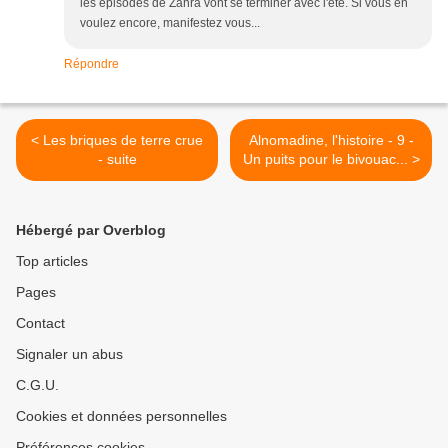
les épisodes de Zahra vont se terminer avec l'été. Si vous en
voulez encore, manifestez vous...
Répondre
< Les briques de terre crue
Alnomadine, l'histoire - 9 -
- suite
Un puits pour le bivouac... >
Hébergé par Overblog
Top articles
Pages
Contact
Signaler un abus
C.G.U.
Cookies et données personnelles
Préférences cookies