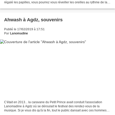
régalé les papilles, vous pourrez vous réveiller les oreilles au rythme de la
musique du groupe marocain Dialek....
Ahwash à Agdz, souvenirs
Publié le 17/02/2019 à 17:51
Par
Lanomadine
C'était en 2013... la caravane du Petit Prince avait conduit l'association
Lanomadine à Agdz où se déroulait le festival des rendez-vous de la
musique. Si je vous dis qu'à la fin, tout le public dansait avec ces hommes
dans une joie incommensurable ;...